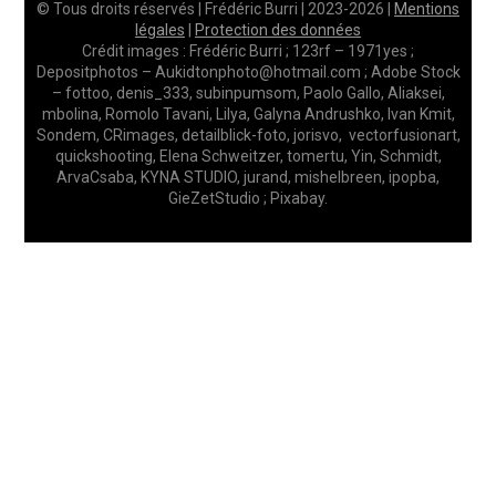
© Tous droits réservés | Frédéric Burri | 2023-2026 |
Mentions
légales
|
Protection des données
Crédit images : Frédéric Burri ; 123rf – 1971yes ;
Depositphotos – Aukidtonphoto@hotmail.com ; Adobe Stock
– fottoo, denis_333, subinpumsom, Paolo Gallo, Aliaksei,
mbolina, Romolo Tavani, Lilya, Galyna Andrushko, Ivan Kmit,
Sondem, CRimages, detailblick-foto, jorisvo, vectorfusionart,
quickshooting, Elena Schweitzer, tomertu, Yin, Schmidt,
ArvaCsaba, KYNA STUDIO, jurand, mishelbreen, ipopba,
GieZetStudio ; Pixabay.