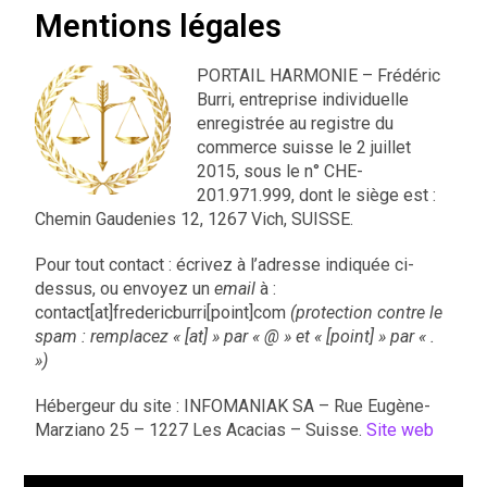
Mentions légales
PORTAIL HARMONIE – Frédéric
Burri, entreprise individuelle
enregistrée au registre du
commerce suisse le 2 juillet
2015, sous le n° CHE-
201.971.999, dont le siège est :
Chemin Gaudenies 12, 1267 Vich, SUISSE.
Pour tout contact : écrivez à l’adresse indiquée ci-
dessus, ou envoyez un
email
à :
contact[at]fredericburri[point]com
(protection contre le
spam : remplacez « [at] » par « @ » et « [point] » par « .
»)
Hébergeur du site : INFOMANIAK SA – Rue Eugène-
Marziano 25 – 1227 Les Acacias – Suisse.
Site web